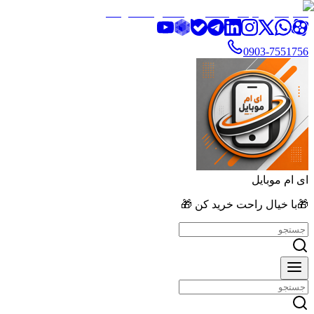
تخفیف ویژه بالای ۲۰٪ روی تمامی محصولات
0903-7551756
ای ام موبایل
🎁با خیال راحت خرید کن 🎁