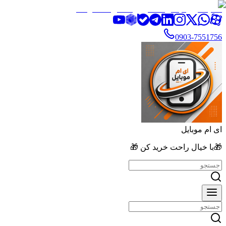
تخفیف ویژه بالای ۲۰٪ روی تمامی محصولات
0903-7551756
ای ام موبایل
🎁با خیال راحت خرید کن 🎁