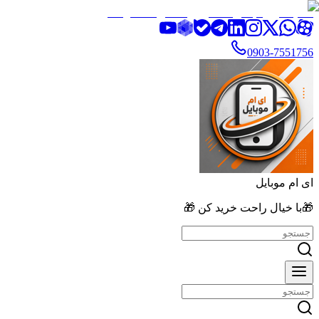
تخفیف ویژه بالای ۲۰٪ روی تمامی محصولات
0903-7551756
ای ام موبایل
🎁با خیال راحت خرید کن 🎁