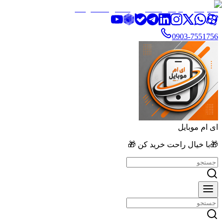
تخفیف ویژه بالای ۲۰٪ روی تمامی محصولات
0903-7551756
ای ام موبایل
🎁با خیال راحت خرید کن 🎁