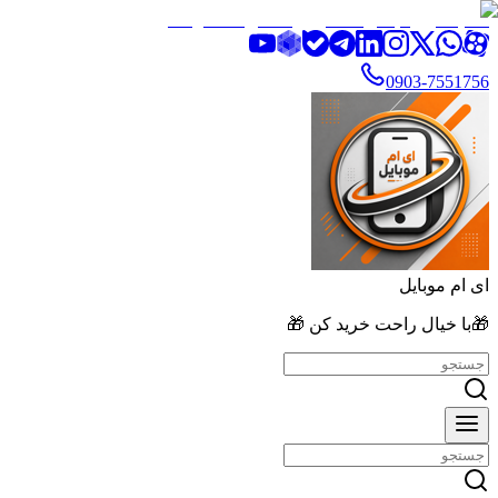
تخفیف ویژه بالای ۲۰٪ روی تمامی محصولات
0903-7551756
ای ام موبایل
🎁با خیال راحت خرید کن 🎁