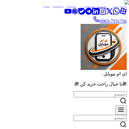
تخفیف ویژه بالای ۲۰٪ روی تمامی محصولات
0903-7551756
ای ام موبایل
🎁با خیال راحت خرید کن 🎁