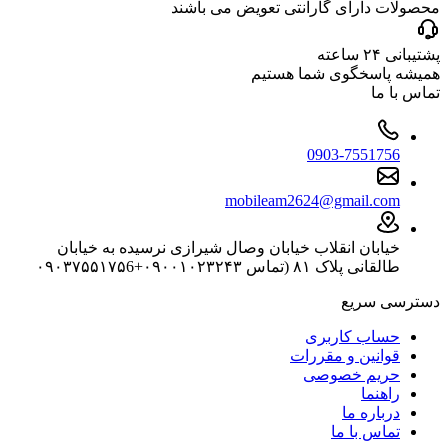
محصولات دارای گارانتی تعویض می باشند
پشتیبانی ۲۴ ساعته
همیشه پاسخگوی شما هستیم
تماس با ما
0903-7551756
mobileam2624@gmail.com
خیابان انقلاب خیابان وصال شیرازی نرسیده به خیابان
طالقانی پلاک ۸۱ (تماس ۰۹۰۰۱۰۲۳۲۴۳+۰۹۰۳۷۵۵۱۷۵6
دسترسی سریع
حساب کاربری
قوانین و مقررات
حریم خصوصی
راهنما
درباره ما
تماس با ما